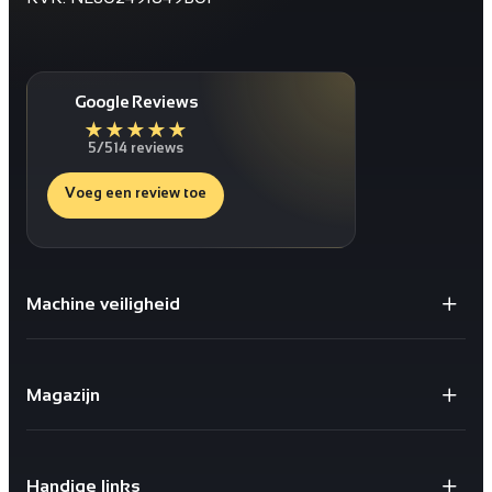
Google Reviews
★
★
★
★
★
5/5
14 reviews
Voeg een review toe
Machine veiligheid
Gaaspanelen / Gaaswanden
Staanders voor Gaaswanden
Magazijn
Deuren
Bescherming tegen schokken
X-store 2.0
Geïntegreerde kabelgoten
Safestore doorvalbeveiliging
Sloten en schakelaars
Handige links
X-Rail® Valbeveiliging