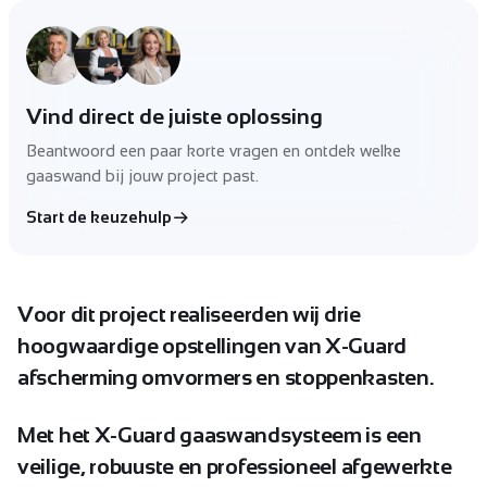
Vind direct de juiste oplossing
Beantwoord een paar korte vragen en ontdek welke
gaaswand bij jouw project past.
Start de keuzehulp
Voor
dit
project
realiseerden
wij
drie
hoogwaardige
opstellingen
van
X-Guard
afscherming
omvormers
en
stoppenkasten.
Met
het
X-Guard
gaaswandsysteem
is
een
veilige,
robuuste
en
professioneel
afgewerkte