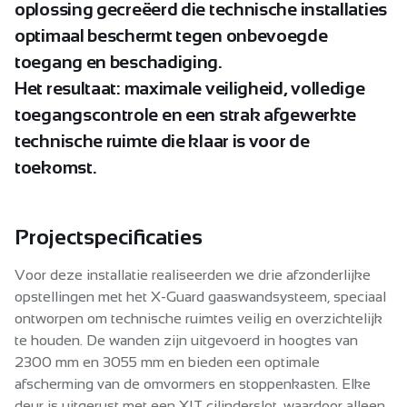
oplossing
gecreëerd
die
technische
installaties
optimaal
beschermt
tegen
onbevoegde
toegang
en
beschadiging.
Het
resultaat:
maximale
veiligheid,
volledige
toegangscontrole
en
een
strak
afgewerkte
technische
ruimte
die
klaar
is
voor
de
toekomst.
Projectspecificaties
Voor deze installatie realiseerden we drie afzonderlijke
opstellingen met het X-Guard gaaswandsysteem, speciaal
ontworpen om technische ruimtes veilig en overzichtelijk
te houden. De wanden zijn uitgevoerd in hoogtes van
2300 mm en 3055 mm en bieden een optimale
afscherming van de omvormers en stoppenkasten. Elke
deur is uitgerust met een XIT cilinderslot, waardoor alleen