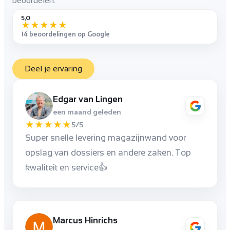
beoordelen.
5,0
★
★
★
★
★
14 beoordelingen op Google
Deel je ervaring
Edgar van Lingen
een maand geleden
★
★
★
★
★
5/5
Super snelle levering magazijnwand voor
opslag van dossiers en andere zaken. Top
kwaliteit en service👍
Marcus Hinrichs