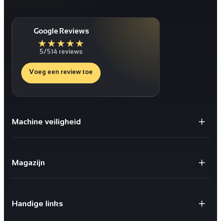
Google Reviews
★
★
★
★
★
5/5
14 reviews
Voeg een review toe
Machine veiligheid
Gaaspanelen / Gaaswanden
Staanders voor Gaaswanden
Magazijn
Deuren
Bescherming tegen schokken
X-store 2.0
Geïntegreerde kabelgoten
Safestore doorvalbeveiliging
Sloten en schakelaars
Handige links
X-Rail® Valbeveiliging
Slimme accessoires
Shelfstore
Groven Specials