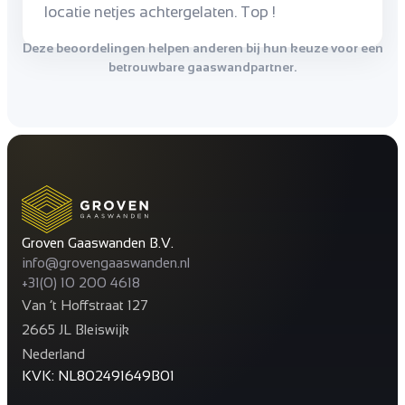
locatie netjes achtergelaten. Top !
Deze beoordelingen helpen anderen bij hun keuze voor een
betrouwbare gaaswandpartner.
Groven Gaaswanden B.V.
info@grovengaaswanden.nl
+31(0) 10 200 4618
Van ’t Hoffstraat 127
2665 JL Bleiswijk
Nederland
KVK: NL802491649B01