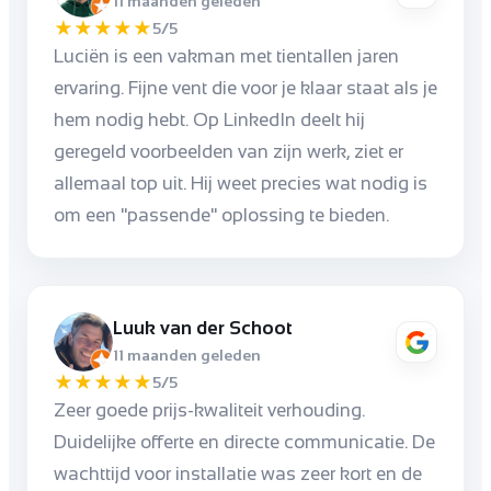
11 maanden geleden
★
★
★
★
★
5/5
Luciën is een vakman met tientallen jaren
ervaring. Fijne vent die voor je klaar staat als je
hem nodig hebt. Op LinkedIn deelt hij
geregeld voorbeelden van zijn werk, ziet er
allemaal top uit. Hij weet precies wat nodig is
om een "passende" oplossing te bieden.
Luuk van der Schoot
11 maanden geleden
★
★
★
★
★
5/5
Zeer goede prijs-kwaliteit verhouding.
Duidelijke offerte en directe communicatie. De
wachttijd voor installatie was zeer kort en de