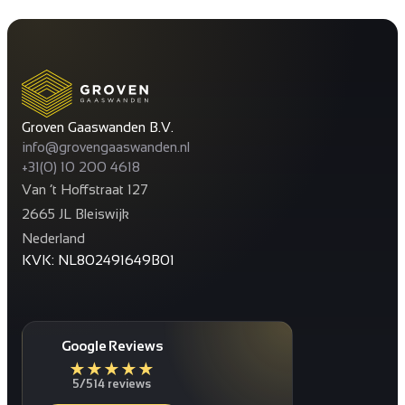
Groven Gaaswanden B.V.
info@grovengaaswanden.nl
+31(0) 10 200 4618
Van ’t Hoffstraat 127
2665 JL Bleiswijk
Nederland
KVK: NL802491649B01
Google Reviews
★
★
★
★
★
5/5
14 reviews