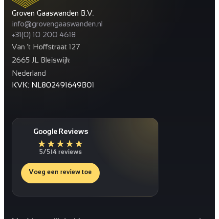
Groven Gaaswanden B.V.
info@grovengaaswanden.nl
+31(0) 10 200 4618
Van ’t Hoffstraat 127
2665 JL Bleiswijk
Nederland
KVK: NL802491649B01
Google Reviews
★
★
★
★
★
5/5
14 reviews
Voeg een review toe