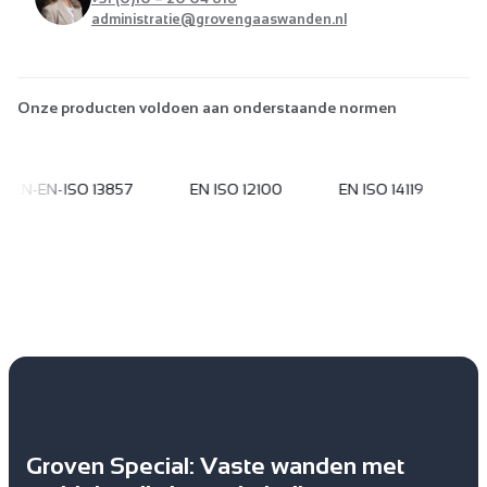
administratie@grovengaaswanden.nl
Onze producten voldoen aan onderstaande normen
NEN-EN-ISO 13857
EN ISO 12100
EN ISO 14119
EN
Groven Special: Vaste wanden met