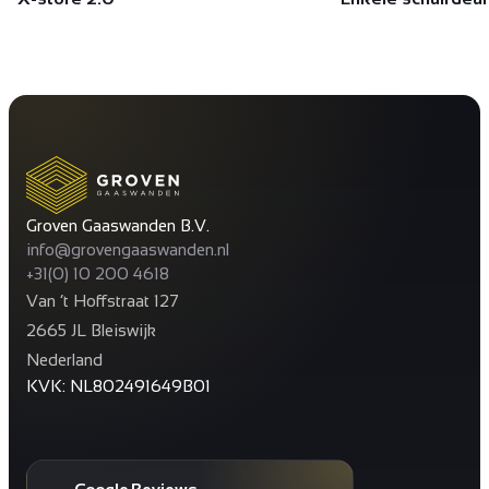
Groven Gaaswanden B.V.
info@grovengaaswanden.nl
+31(0) 10 200 4618
Van ’t Hoffstraat 127
2665 JL Bleiswijk
Nederland
KVK: NL802491649B01