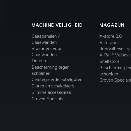
MACHINE VEILIGHEID
MAGAZIJN
Gaaspanelen /
X-store 2.0
Gaaswanden
Safestore
Staanders voor
doorvalbeveilig
Gaaswanden
X-Rail® Valbevei
Deuren
Shelfstore
Bescherming tegen
Bescherming te
schokken
schokken
Geïntegreerde kabelgoten
Groven Specials
Sloten en schakelaars
Slimme accessoires
Groven Specials