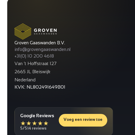
Groven Gaaswanden B.V.
info@grovengaaswanden.nl
+31(0) 10 200 4618
Van ’t Hoffstraat 127
2665 JL Bleiswijk
Nederland
KVK: NL802491649B01
Google Reviews
Voeg een review toe
★
★
★
★
★
5/5
14 reviews