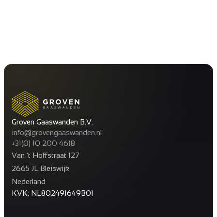
Groven Gaaswanden B.V.
info@grovengaaswanden.nl
+31(0) 10 200 4618
Van ’t Hoffstraat 127
2665 JL Bleiswijk
Nederland
KVK: NL802491649B01