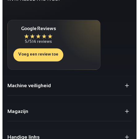
Google Reviews
★
★
★
★
★
5/5
14 reviews
Voeg een review toe
Machine veiligheid
Gaaspanelen / Gaaswanden
Staanders voor Gaaswanden
Magazijn
Deuren
Bescherming tegen schokken
X-store 2.0
Geïntegreerde kabelgoten
Safestore doorvalbeveiliging
Sloten en schakelaars
Handige links
X-Rail® Valbeveiliging