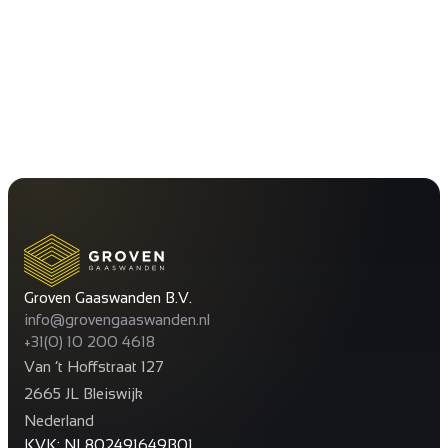
Groven Gaaswanden B.V.
info@grovengaaswanden.nl
+31(0) 10 200 4618
Van ’t Hoffstraat 127
2665 JL Bleiswijk
Nederland
KVK: NL802491649B01