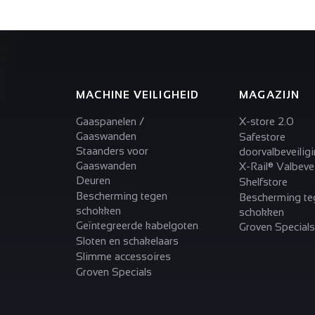
MACHINE VEILIGHEID
MAGAZIJN
Gaaspanelen /
X-store 2.0
Gaaswanden
Safestore
Staanders voor
doorvalbeveilig
Gaaswanden
X-Rail® Valbevei
Deuren
Shelfstore
Bescherming tegen
Bescherming te
schokken
schokken
Geïntegreerde kabelgoten
Groven Specials
Sloten en schakelaars
Slimme accessoires
Groven Specials