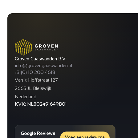
Groven Gaaswanden B.V.
info@grovengaaswanden.nl
+31(0) 10 200 4618
Van ’t Hoffstraat 127
2665 JL Bleiswijk
Nederland
KVK: NL802491649B01
Google Reviews
Voeg een review toe