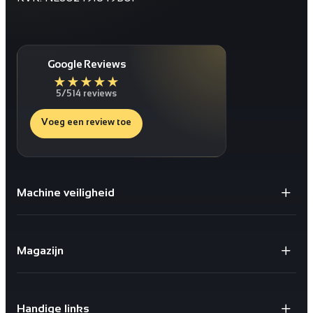
Google Reviews
★
★
★
★
★
5/5
14 reviews
Voeg een review toe
Machine veiligheid
Gaaspanelen / Gaaswanden
Staanders voor Gaaswanden
Magazijn
Deuren
Bescherming tegen schokken
X-store 2.0
Geïntegreerde kabelgoten
Safestore doorvalbeveiliging
Sloten en schakelaars
Handige links
X-Rail® Valbeveiliging