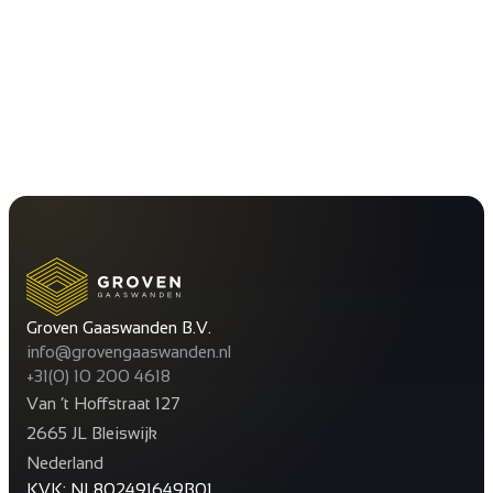
Groven Gaaswanden B.V.
info@grovengaaswanden.nl
+31(0) 10 200 4618
Van ’t Hoffstraat 127
2665 JL Bleiswijk
Nederland
KVK: NL802491649B01