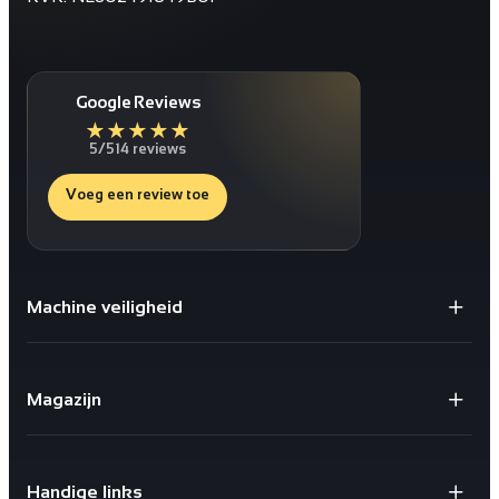
Google Reviews
★
★
★
★
★
5/5
14 reviews
Voeg een review toe
Machine veiligheid
Gaaspanelen / Gaaswanden
Staanders voor Gaaswanden
Magazijn
Deuren
Bescherming tegen schokken
X-store 2.0
Geïntegreerde kabelgoten
Safestore doorvalbeveiliging
Sloten en schakelaars
Handige links
X-Rail® Valbeveiliging