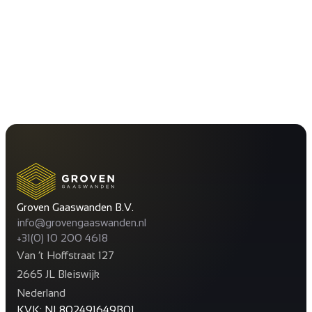
Groven Gaaswanden B.V.
info@grovengaaswanden.nl
+31(0) 10 200 4618
Van ’t Hoffstraat 127
2665 JL Bleiswijk
Nederland
KVK: NL802491649B01