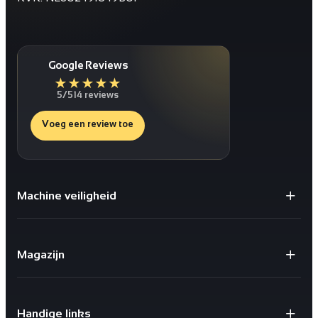
Google Reviews
★
★
★
★
★
5/5
14 reviews
Voeg een review toe
Machine veiligheid
Gaaspanelen / Gaaswanden
Staanders voor Gaaswanden
Magazijn
Deuren
Bescherming tegen schokken
X-store 2.0
Geïntegreerde kabelgoten
Safestore doorvalbeveiliging
Sloten en schakelaars
Handige links
X-Rail® Valbeveiliging