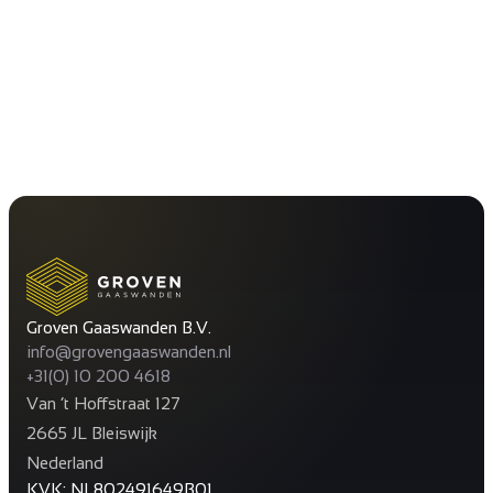
Groven Gaaswanden B.V.
info@grovengaaswanden.nl
+31(0) 10 200 4618
Van ’t Hoffstraat 127
2665 JL Bleiswijk
Nederland
KVK: NL802491649B01