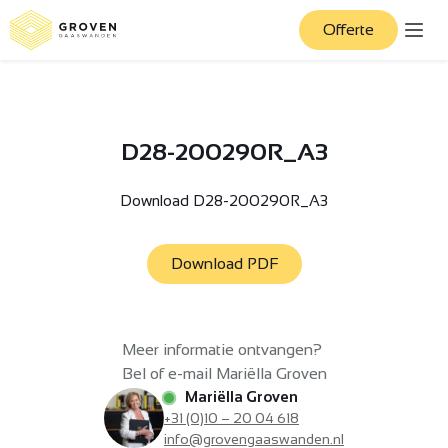
Offerte
D28-200290R_A3
Download D28-200290R_A3
Download PDF
Meer informatie ontvangen?
Bel of e-mail Mariëlla Groven
Mariëlla Groven
+31 (0)10 – 20 04 618
info@grovengaaswanden.nl