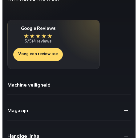
Google Reviews
★
★
★
★
★
5/5
14 reviews
Voeg een review toe
Machine veiligheid
Gaaspanelen / Gaaswanden
Staanders voor Gaaswanden
Magazijn
Deuren
Bescherming tegen schokken
X-store 2.0
Geïntegreerde kabelgoten
Safestore doorvalbeveiliging
Sloten en schakelaars
Handige links
X-Rail® Valbeveiliging