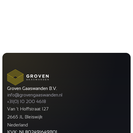
Groven Gaaswanden B.V.
info@grovengaaswanden.nl
+31(0) 10 200 4618
Van ’t Hoffstraat 127
2665 JL Bleiswijk
Nederland
KVK: NL802491649B01