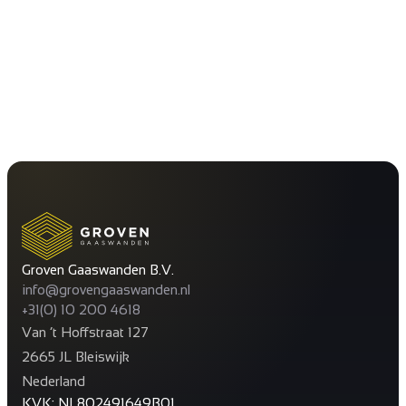
Groven Gaaswanden B.V.
info@grovengaaswanden.nl
+31(0) 10 200 4618
Van ’t Hoffstraat 127
2665 JL Bleiswijk
Nederland
KVK: NL802491649B01