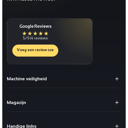
Google Reviews
★
★
★
★
★
5/5
14 reviews
Voeg een review toe
Machine veiligheid
Gaaspanelen / Gaaswanden
Staanders voor Gaaswanden
Magazijn
Deuren
Bescherming tegen schokken
X-store 2.0
Geïntegreerde kabelgoten
Safestore doorvalbeveiliging
Sloten en schakelaars
Handige links
X-Rail® Valbeveiliging