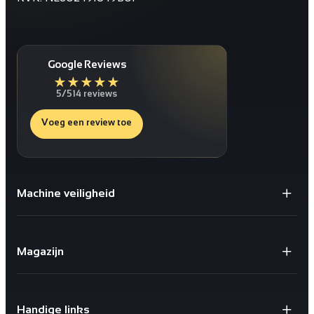
Google Reviews
★
★
★
★
★
5/5
14 reviews
Voeg een review toe
Machine veiligheid
Gaaspanelen / Gaaswanden
Staanders voor Gaaswanden
Magazijn
Deuren
Bescherming tegen schokken
X-store 2.0
Geïntegreerde kabelgoten
Safestore doorvalbeveiliging
Sloten en schakelaars
Handige links
X-Rail® Valbeveiliging