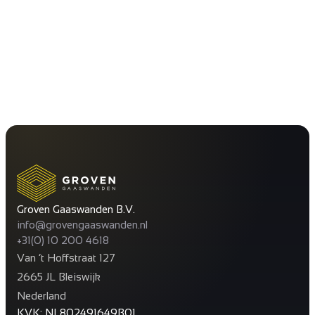
Groven Gaaswanden B.V.
info@grovengaaswanden.nl
+31(0) 10 200 4618
Van ’t Hoffstraat 127
2665 JL Bleiswijk
Nederland
KVK: NL802491649B01