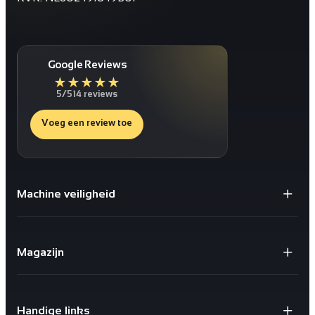
Google Reviews
★
★
★
★
★
5/5
14 reviews
Voeg een review toe
Machine veiligheid
Gaaspanelen / Gaaswanden
Staanders voor Gaaswanden
Magazijn
Deuren
Bescherming tegen schokken
X-store 2.0
Geïntegreerde kabelgoten
Safestore doorvalbeveiliging
Sloten en schakelaars
Handige links
X-Rail® Valbeveiliging