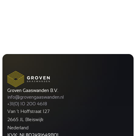
Groven Gaaswanden B.V.
info@grovengaaswanden.nl
+31(0) 10 200 4618
Van ’t Hoffstraat 127
2665 JL Bleiswijk
Nederland
KVK: NL802491649B01