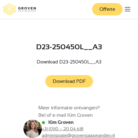
Offerte
D23-250450L__A3
Download D23-250450L__A3
Download PDF
Meer informatie ontvangen?
Bel of e-mail Kim Groven
Kim Groven
+31 (0)10 – 20 04 618
administratie@grovengaaswanden.nl