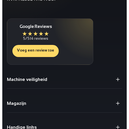
Google Reviews
★
★
★
★
★
5/5
14 reviews
Voeg een review toe
Machine veiligheid
Gaaspanelen / Gaaswanden
Staanders voor Gaaswanden
Magazijn
Deuren
Bescherming tegen schokken
X-store 2.0
Geïntegreerde kabelgoten
Safestore doorvalbeveiliging
Sloten en schakelaars
Handige links
X-Rail® Valbeveiliging