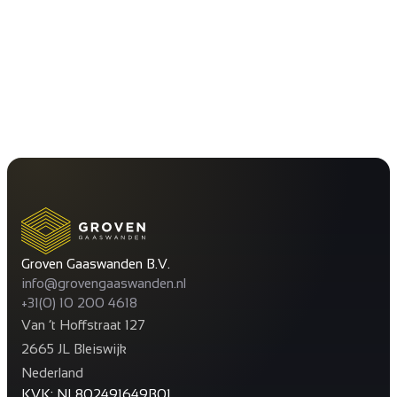
Groven Gaaswanden B.V.
info@grovengaaswanden.nl
+31(0) 10 200 4618
Van ’t Hoffstraat 127
2665 JL Bleiswijk
Nederland
KVK: NL802491649B01